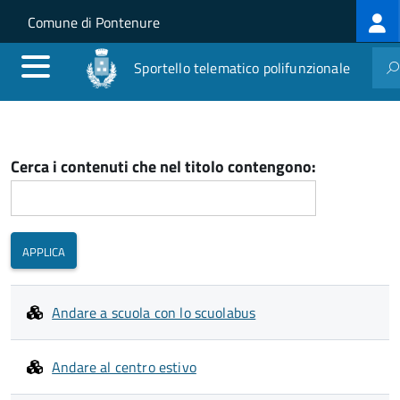
Log
Salta al contenuto principale
Skip to site navigation
Comune di Pontenure
me
Sportello telematico polifunzionale
Cerca i contenuti che nel titolo contengono:
Andare a scuola con lo scuolabus
Andare al centro estivo