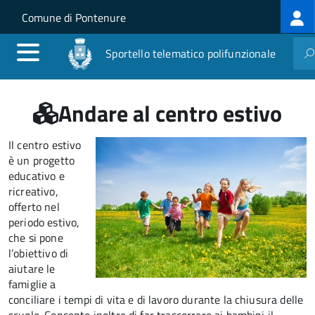
Log
Salta al contenuto principale
Skip to site navigation
Comune di Pontenure
me
Sportello telematico polifunzionale
Andare al centro estivo
Il centro estivo
è un progetto
educativo e
ricreativo,
offerto nel
periodo estivo,
che si pone
l’obiettivo di
aiutare le
famiglie a
conciliare i tempi di vita e di lavoro durante la chiusura delle