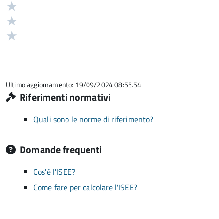
stelle
4
Valuta
su
stelle
3
Valuta
5
su
stelle
2
Valuta
5
su
stelle
1
5
su
stelle
5
su
5
Ultimo aggiornamento: 19/09/2024 08:55.54
Riferimenti normativi
Quali sono le norme di riferimento?
Domande frequenti
Cos'è l'ISEE?
Come fare per calcolare l'ISEE?