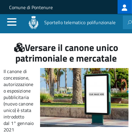
Log
Salta al contenuto principale
Skip to site navigation
Comune di Pontenure
me
Sportello telematico polifunzionale
Versare il canone unico
patrimoniale e mercatale
Il canone di
concessione,
autorizzazione
o esposizione
pubblicitaria
(nuovo canone
unico) è stata
introdotto
dal 1° gennaio
2021