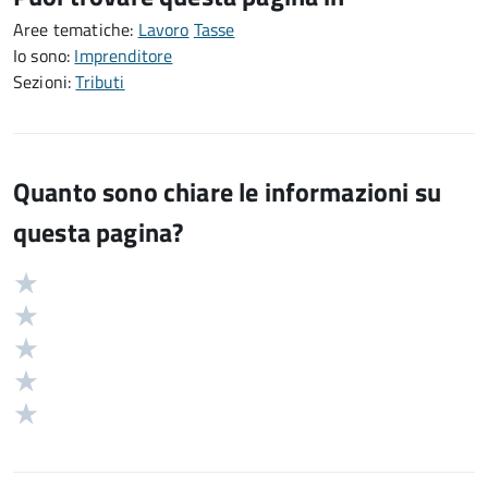
Aree tematiche:
Lavoro
Tasse
Io sono:
Imprenditore
Sezioni:
Tributi
Quanto sono chiare le informazioni su
questa pagina?
Valuta
Valutazione
5
Valuta
stelle
4
Valuta
su
stelle
3
Valuta
5
su
stelle
2
Valuta
5
su
stelle
1
5
su
stelle
5