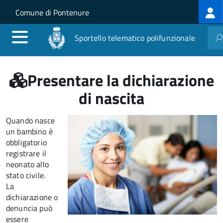
Log
Salta al contenuto principale
Skip to site navigation
Comune di Pontenure
me
Sportello telematico polifunzionale
Presentare la dichiarazione
di nascita
Quando nasce
un bambino è
obbligatorio
registrare il
neonato allo
stato civile.
La
dichiarazione o
denuncia può
essere